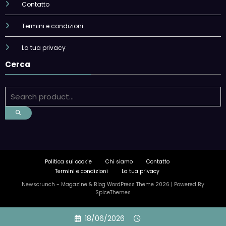
Contatto
Termini e condizioni
La tua privacy
Cerca
Politica sui cookie
Chi siamo
Contatto
Termini e condizioni
La tua privacy
Newscrunch - Magazine & Blog
WordPress
Theme 2026 | Powered By
SpiceThemes
Skip
18/06/2026
to