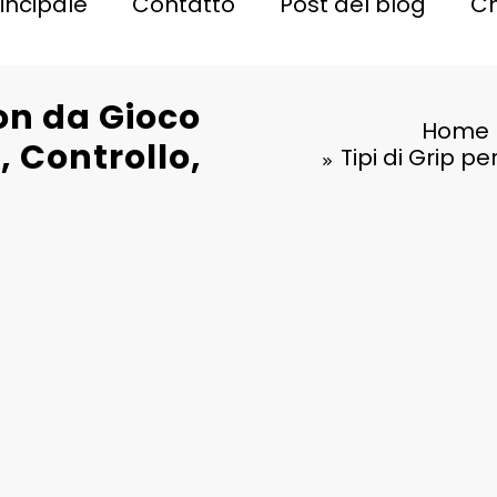
incipale
Contatto
Post del blog
Ch
ton da Gioco
Home
, Controllo,
Tipi di Grip p