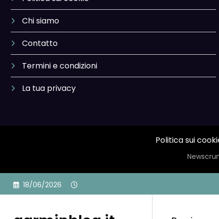
Chi siamo
Contatto
Termini e condizioni
La tua privacy
Politica sui cooki
Newscrun
Skip
18/06/2026
to
content