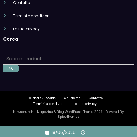
Contatto
Termini e condizioni
La tua privacy
Cerca
Politica sui cookie
Chi siamo
Contatto
Termini e condizioni
La tua privacy
Newscrunch - Magazine & Blog
WordPress
Theme 2026 | Powered By
SpiceThemes
Skip
18/06/2026
to