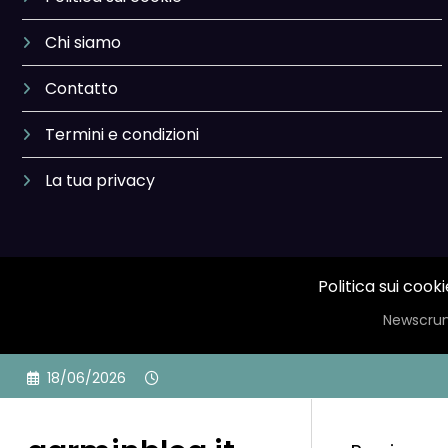
Chi siamo
Contatto
Termini e condizioni
La tua privacy
Politica sui cooki
Newscrun
Skip
18/06/2026
to
content