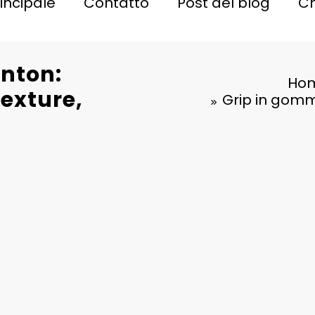
incipale
Contatto
Post del blog
Ch
nton:
Ho
Texture,
Grip in gomm