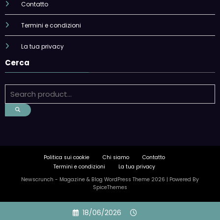
Contatto
Termini e condizioni
La tua privacy
Cerca
Politica sui cookie
Chi siamo
Contatto
Termini e condizioni
La tua privacy
Newscrunch - Magazine & Blog
WordPress
Theme 2026 | Powered By
SpiceThemes
Skip
18/06/2026
to