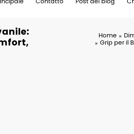
incipale
Contatto
Post del blog
Ch
vanile:
Home
Dim
mfort,
Grip per il