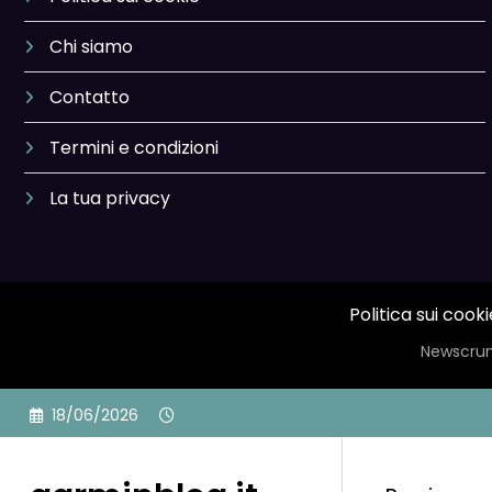
Chi siamo
Contatto
Termini e condizioni
La tua privacy
Politica sui cooki
Newscrun
Skip
18/06/2026
to
content